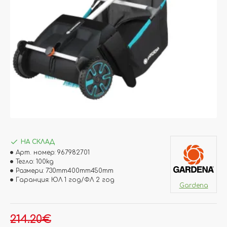
НА СКЛАД
Арт. номер:
967982701
Тегло:
100kg
Размери:
730mm400mm450mm
Гаранция:
ЮЛ 1 год/ФЛ 2 год
Gardena
214.20€