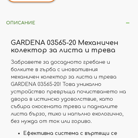
ОПИСАНИЕ
GARDENA 03565-20 Механичен
колектор за листа и трева
Забравете за досадното гребане и
болките в гърба с иновативния
механичен колектор за листа и трева
GARDENA 03565-20! Това уникално
устройство превръща почистването на
двора в истинско удоволствие, като
събира окосената трева и падналите
листа бързо, тихо и напълно екологично,
без нужда от ток или гориво.
Ефективна система с въртящи се