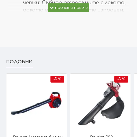
четки:
Събира отпадъците с лекота,
докато вие се разхождате изправен,
предпазвайки гърба ви от излишно
натоварване.
Безшумна и екологична работа:
Тъй
като се задвижва изцяло ръчно,
колекторът не консумира енергия и
работи изключително тихо – можете
да почиствате по всяко време на
ПОДОБНИ
деня.
Регулируема височина за всякакви
-5 %
-5 %
терени:
Лесно адаптирайте
четките към повърхността,
независимо дали почиствате
неравна поляна или гладък асфалт,
за максимална ефективност.
Компактно съхранение:
Сгъваемият
дизайн и обемният кош от
90
литра
ви гарантират дълга работа без